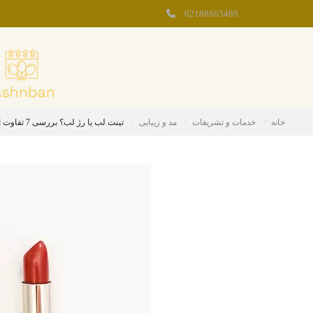
02188865489
خانه
خدمات و تشریفات
مد و زیبایی
تینت لب یا رژ لب؟ بررسی 7 تفاوت اصلی این دو محصول آرایشی